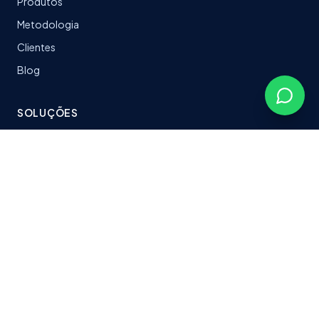
Produtos
Metodologia
Clientes
Blog
SOLUÇÕES
LeanTrack
Software sob medida
Stacks & Tecnologias
Plataformas entregues
CONTATO
fabersoftbr@gmail.com