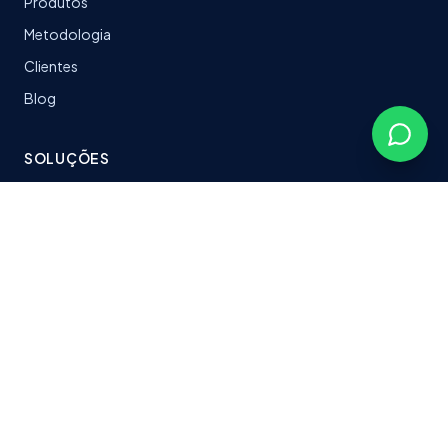
Produtos
Metodologia
Clientes
Blog
SOLUÇÕES
LeanTrack
Software sob medida
Stacks & Tecnologias
Plataformas entregues
CONTATO
fabersoftbr@gmail.com