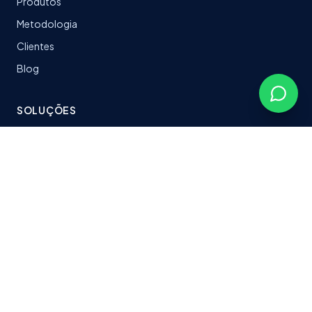
Produtos
Metodologia
Clientes
Blog
SOLUÇÕES
LeanTrack
Software sob medida
Stacks & Tecnologias
Plataformas entregues
CONTATO
fabersoftbr@gmail.com