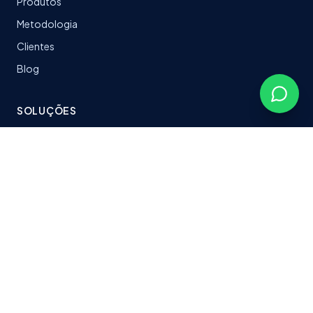
Produtos
Metodologia
Clientes
Blog
SOLUÇÕES
LeanTrack
Software sob medida
Stacks & Tecnologias
Plataformas entregues
CONTATO
fabersoftbr@gmail.com