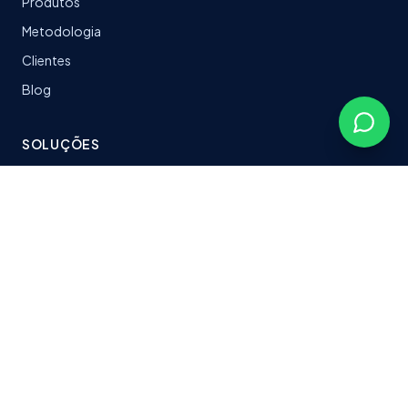
Produtos
Metodologia
Clientes
Blog
SOLUÇÕES
LeanTrack
Software sob medida
Stacks & Tecnologias
Plataformas entregues
CONTATO
fabersoftbr@gmail.com