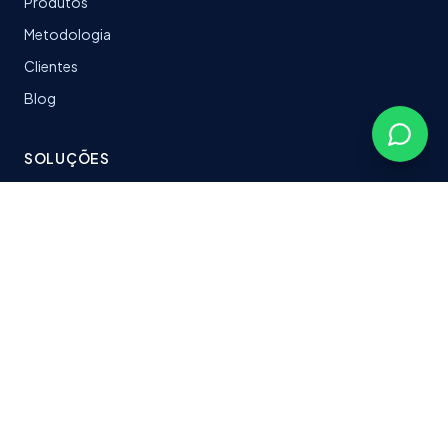
Produtos
Metodologia
Clientes
Blog
SOLUÇÕES
LeanTrack
Software sob medida
Stacks & Tecnologias
Plataformas entregues
CONTATO
fabersoftbr@gmail.com