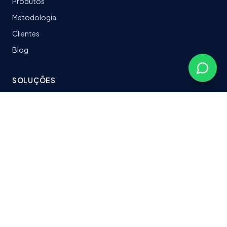
Produtos
Metodologia
Clientes
Blog
SOLUÇÕES
LeanTrack
Software sob medida
Stacks & Tecnologias
Plataformas entregues
CONTATO
fabersoftbr@gmail.com