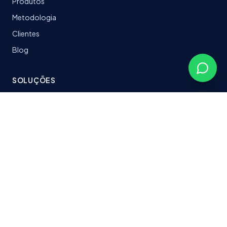
Produtos
Metodologia
Clientes
Blog
SOLUÇÕES
LeanTrack
Software sob medida
Stacks & Tecnologias
Plataformas entregues
CONTATO
fabersoftbr@gmail.com