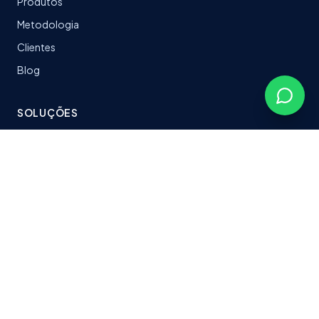
Produtos
Metodologia
Clientes
Blog
SOLUÇÕES
LeanTrack
Software sob medida
Stacks & Tecnologias
Plataformas entregues
CONTATO
fabersoftbr@gmail.com